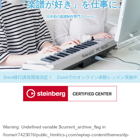
「楽譜が好き」を仕事に。
日本初の楽譜制作専門スクール
ico移行講座開催決定！ Zoomでのオンライン体験レッスン実施中
音楽
Warning
: Undefined variable $current_archive_flag in
/home/r7423076/public_html/ics-j.com/wp/wp-content/themes/dp-